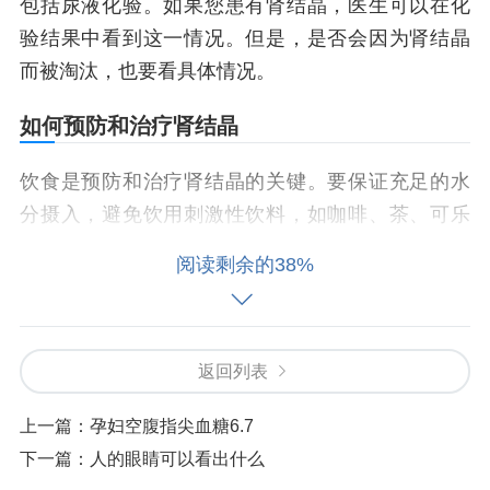
包括尿液化验。如果您患有肾结晶，医生可以在化
验结果中看到这一情况。但是，是否会因为肾结晶
而被淘汰，也要看具体情况。
如何预防和治疗肾结晶
饮食是预防和治疗肾结晶的关键。要保证充足的水
分摄入，避免饮用刺激性饮料，如咖啡、茶、可乐
等。另外，应避免过度食用富含草酸、草酸钙和尿
阅读剩余的38%
酸的食物，如蔬菜、奶类、动物内脏和肉类等。
拓展知识：肾结晶产生的原因
返回列表
肾结晶往往由于人体代谢物质不平衡导致，主要包
括以下几个方面：
上一篇：
孕妇空腹指尖血糖6.7
下一篇：
人的眼睛可以看出什么
草酸和草酸钙过多：
属于一种有害物质，如果在尿