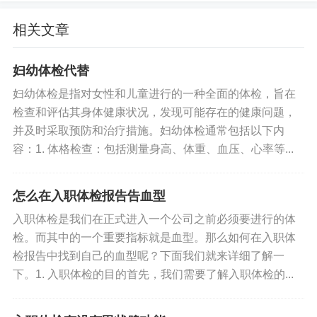
液中过多，就会形成晶体沉积在肾脏和膀胱中，引
相关文章
起尿路结石等问题。
尿酸过多：
如果人体代谢过程中分解嘌呤所产生的
妇幼体检代替
尿酸分泌太多，就会形成尿酸结晶。
妇幼体检是指对女性和儿童进行的一种全面的体检，旨在
检查和评估其身体健康状况，发现可能存在的健康问题，
缺少水分摄入：
如果水分摄入不足，就会使尿液变
并及时采取预防和治疗措施。妇幼体检通常包括以下内
得浓缩，难以将草酸、草酸钙和尿酸等物质溶解，
容：1. 体格检查：包括测量身高、体重、血压、心率等...
从而容易导致结晶。
怎么在入职体检报告告血型
结论
入职体检是我们在正式进入一个公司之前必须要进行的体
检。而其中的一个重要指标就是血型。那么如何在入职体
肾结晶并不是入伍体检的禁忌症状。因此，如果您
检报告中找到自己的血型呢？下面我们就来详细了解一
或您的亲友发现患有肾结晶，应及时采取措施进行
下。1. 入职体检的目的首先，我们需要了解入职体检的...
预防和治疗，在入伍体检时也不用过于担心。