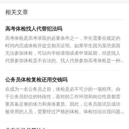
目，例如检查肺结核、HIV、乙肝等传染病相关指
相关文章
标；评估血脂水平、血压、血糖等重要生理指标；
进行心电图、胸透等辅助检查。留意这些项目并提
高考体检找人代替犯法吗
前了解自己的身体状况，有利于减少出国体检的不
高考体检是高考录取的必要条件之一，学生需要在规定的
必要麻烦。
时间内完成体检并提交相关证明。如果学生因为某些原因
无法参加体检，可以向学校请假或者申请延期，但是找人
结论
代替参加体检是不合法的。找人代替参加高考体检是一种...
手术史是影响出国体检的一个重要因素之一，特别
公务员体检复检还用交钱吗
是涉及到心脏、肝脏、盆腔、视力等方面的手术。
为了确保顺利通过出国体检，建议在进行这些手术
在成为一名公务员之前，体检是必不可少的一项程序。由
于公务员职位的特殊性，面对的工作环境和岗位性质都需
时咨询医生了解手术后的影响，并留存好手术的详
要具备足够的体力和身体素质。因此，公务员面试后成功
细资料和体检报告。
被录用的人员，需要经过严格的体检。体检结论出现问题...
标签:
什么手术影响出国体检