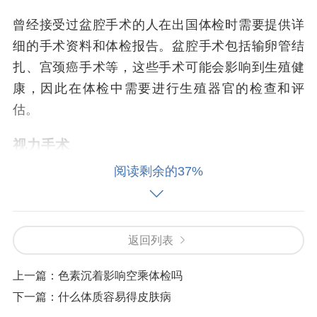
曾经接受过盆腔手术的人在出国体检时需要提供详
细的手术资料和体检报告。盆腔手术包括输卵管结
扎、宫颈癌手术等，这些手术可能会影响到生殖健
康，因此在体检中需要进行生殖器官的检查和评
估。
视力手术
阅读剩余的37%
视力手术包括近视手术、白内障手术等，这些手术
可能会影响眼部结构和视力功能。在出国体检时需
要提供详细的手术资料和体检报告，并进行眼部的
返回列表
检查。
上一篇：
色素沉着影响空乘体检吗
拓展知识：常见的出国体检项目
下一篇：
什么体质容易得皮肤病
除了手术史外，出国体检还有其他一些常见的项