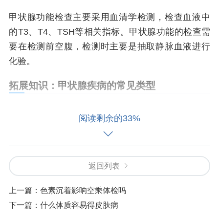
甲状腺功能检查主要采用血清学检测，检查血液中
的T3、T4、TSH等相关指标。甲状腺功能的检查需
要在检测前空腹，检测时主要是抽取静脉血液进行
化验。
拓展知识：甲状腺疾病的常见类型
甲状腺疾病包括：甲状腺功能减退症、甲状腺机能
阅读剩余的33%
亢进症、甲状腺结节、甲状腺癌等。
为什么需要检查甲状腺功能？
返回列表
甲状腺功能好坏直接关系到人体内部代谢物质的平
衡，掌握甲状腺功能水平对于人体健康非常重要。
上一篇：
色素沉着影响空乘体检吗
一旦甲状腺功能出现异常，可能会导致代谢减慢或
下一篇：
什么体质容易得皮肤病
加快、身体出现肥胖、疲劳无力、脱发等现象，进