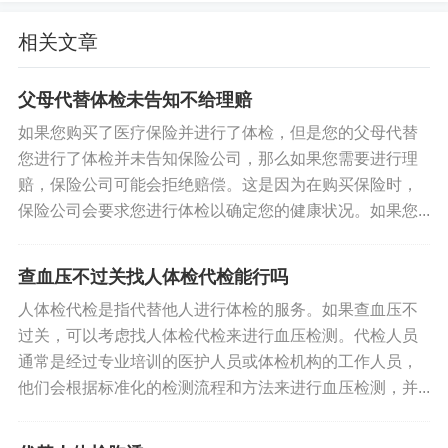
而影响工作、生活和社交。
相关文章
结尾
父母代替体检未告知不给理赔
综上所述，入职体检中一般会包含甲状腺功能的检
如果您购买了医疗保险并进行了体检，但是您的父母代替
您进行了体检并未告知保险公司，那么如果您需要进行理
查项目。甲状腺功能的检查需要在检测前空腹，这
赔，保险公司可能会拒绝赔偿。这是因为在购买保险时，
个过程其实对人体并不会造成太大的影响。但是掌
保险公司会要求您进行体检以确定您的健康状况。如果您...
握甲状腺功能水平对于人体健康非常重要，因此建
议大家平时关注自己身体状况，及时进行体检，保
查血压不过关找人体检代检能行吗
障自己身体健康。
人体检代检是指代替他人进行体检的服务。如果查血压不
标签:
入职体检有没有甲状腺功能
过关，可以考虑找人体检代检来进行血压检测。代检人员
通常是经过专业培训的医护人员或体检机构的工作人员，
他们会根据标准化的检测流程和方法来进行血压检测，并...