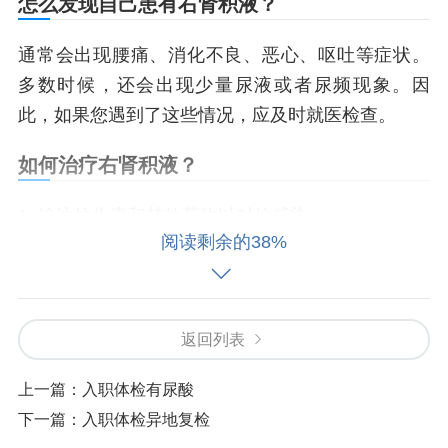
怎么发现自己患有右肾积液？
通常会出现腰痛、消化不良、恶心、呕吐等症状。
多数时候，还会出现少量尿液或者尿频现象。因
此，如果您遇到了这些情况，应及时就医检查。
如何治疗右肾积液？
1. 输注抗生素和其他药物以对抗感染。
阅读剩余的38%
2. 排气管等小手术，协助泌尿系统排出液体。
3. 开刀切除导致右肾积液的肿块或其他障碍物。
返回列表
想避免右肾积液？这些方法可以帮助：
上一篇：
入职体检有尿酸
1. 经常运动，并保持正常体重
下一篇：
入职体检异地复检
2. 少吃辛辣刺激食物