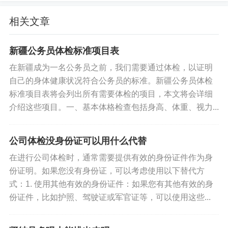
3. 多喝水，哪怕不口渴
相关文章
4. 及时就诊和治疗，特别是如果出现腰痛或尿液异
常情况。
新疆公务员体检标准项目表
在新疆成为一名公务员之前，我们需要通过体检，以证明
预防右肾积液的重要性
自己的身体健康状况符合公务员的标准。新疆公务员体检
标准项目表将会列出所有需要体检的项目，本文将会详细
切记，大多数情况下，右肾积液远未达到需要切除
介绍这些项目。一、基本体格检查包括身高、体重、视力...
整个肾脏的地步。如果您能要早发现、早治疗，那
么问题会更容易得到解决。
公司体检没身份证可以用什么代替
结尾
在进行公司体检时，通常需要提供有效的身份证件作为身
份证明。如果您没有身份证，可以考虑使用以下替代方
总体而言，右肾积液是一个严肃但不全然无法治愈
式：1. 使用其他有效的身份证件：如果您有其他有效的身
的疾病。只要我们要保持警惕，积极采取预防和治
份证件，比如护照、驾驶证或军官证等，可以使用这些...
疗措施，减轻影响，恢复以适当的生活方式。