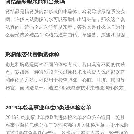
肾结晶多喝水能排出来吗
标签:
入职体检右肾积液
肾结晶是指肾脏内部形成的小晶体，容易导致尿路系统疾
病。许多人认为多喝水可以帮助排出肾结晶，那么这个说
法真的正确吗？从医学角度来看，答案又是什么呢？为什
么会形成肾结晶？肾结晶通常由钙、草酸盐、尿酸和胆固...
彩超能否代替胸透体检
彩超和胸透是两种不同的体检方式，各自具有不同的优缺
点。彩超是一种通过超声波成像技术来检查人体内部器官
和组织的方法，可以用于检查肺部、心脏、肝脏、胰腺等
器官。而胸透是一种通过X射线成像技术来检查胸部的方...
2019年乾县事业单位D类进体检名单
2019年乾县事业单位D类进体检名单名单公布近日，乾县
各事业单位已经公布了D类招聘的进入体检名单，共计选取
了200名符合条件的考生。这也标志着进入最后一轮考核的