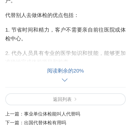
户。
代替别人去做体检的优点包括：
1. 节省时间和精力，客户不需要亲自前往医院或体
检中心。
2. 代办人员具有专业的医学知识和技能，能够更加
准确地完成体检项目和检查。
阅读剩余的20%
3. 代办人员能够帮助客户解读体检结果和报告，提
供相应的建议和指导。
返回列表
4. 保障客户的隐私和安全，避免个人信息泄露和身
体受到伤害。
上一篇：
事业单位体检能叫人代替吗
下一篇：
出国代替体检有用吗
总之，代替别人去做体检是一项便捷、高效、安全