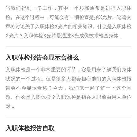
当我们得到一份工作，其中一个步骤通常是进行入职体
检。在这个过程中，可能会有一项检查是拍X光片。这篇文
章将讨论关于入职体检X光片的相关知识。什么是入职体检
X光片？入职体检X光片是通过X光成像技术检查身体...
入职体检报告会显示合格么
入职体检是一个非常重要的环节，它是用来了解我们身体
状况的一个过程。但是很多人都会担心他们的入职体检报
告会不会显示合格？今天，我们来一起了解一下这个问
题。什么是入职体检？入职体检是指在入职前由用人单位
对...
入职体检报告自取