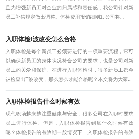
且为增强新员工对企业的归属感和责任感，我公司针对新
员工补偿规定做出调整。体检费用报销细则1. 公司将...
入职体检t波改变怎么合格
入职体检是每个新员工必须要进行的一项重要流程，它可
以确保新员工的身体状况符合公司的要求，也是公司对新
员工的关爱和保护。在进行入职体检时，很多新员工都会
被检查出T波改变，那么怎么才能合格呢？本文将为大家...
入职体检报告什么时候有效
现代职场越来越注重健康与安全，很多公司在入职时要求
员工进行体检。但是，入职体检报告到底什么时候有效
呢？体检报告的有效期一般情况下，入职体检报告的有效