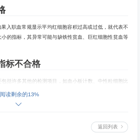
格
L，如果入职血常规显示平均红细胞容积过高或过低，就代表不
大小的指标，其异常可能与缺铁性贫血、巨红细胞性贫血等
指标不合格
还包括许多其他的检测项目，如血小板计数、中性粒细胞比
常范围内，也将代表入职血常规不合格。
阅读剩余的13%
与正常范围有关的，不同的指标有不同的正常范围。如果入
返回列表
医院做进一步检查和治疗，以便早日恢复健康。