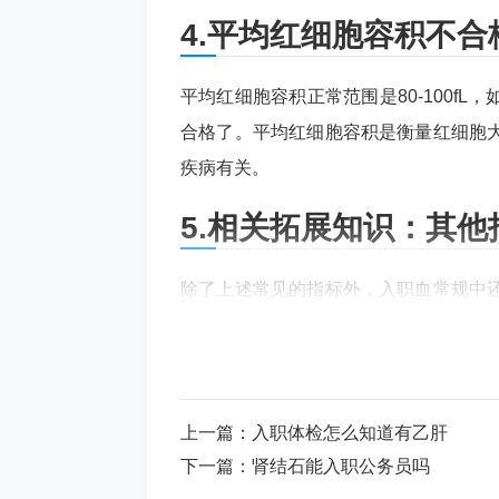
4.平均红细胞容积不合
平均红细胞容积正常范围是80-100f
合格了。平均红细胞容积是衡量红细胞
疾病有关。
5.相关拓展知识：其他
除了上述常见的指标外，入职血常规中
例等。如果这些项目的检测结果不在正
6.结尾
上一篇：
入职体检怎么知道有乙肝
综上所述，入职血常规的不合格标准是
下一篇：
肾结石能入职公务员吗
职血常规检查结果不合格，建议及时去