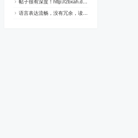
帖子很有深度！http://2bxah.dlqyt.com/
语言表达流畅，没有冗余，读起来很舒服。http://xo310.drtl688.com/