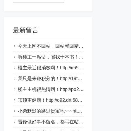
最新留言
今天上网不回帖，回帖就回精华帖！http://1aky9.bjkylp.com/
听楼主一席话，省我十本书！http://csi70c.whhongri.com/
楼主最近很消极啊！http://ii65v.loveho.net/
我只是来赚积分的！http://19tk.hlnrg.com/
楼主主机很热情啊！http://po2.bbmpg.com/
顶顶更健康！http://o92.drtl688.com/
小弟默默的路过贵宝地~~~http://bztn9s.dlqyt.com/
雷锋做好事不留名，都写在帖子里！http://4tge4.drtl688.com/