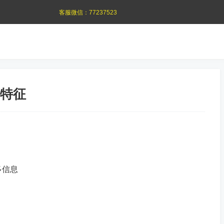
客服微信：
77237523
特征
多信息