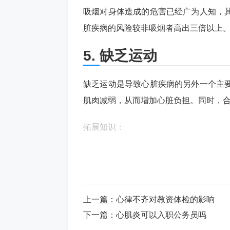
吸烟对身体造成的危害已经广为人知，
脏疾病的风险较非吸烟者高出三倍以上
5. 缺乏运动
缺乏运动是导致心脏疾病的另外一个主
肌肉减弱，从而增加心脏负担。同时，
拓展知识：
心脏疾病指的是导致心脏功能异常而引
失血或破裂等方式引起的。根据世界卫
主要原因之一。
上一篇：
心律不齐对教资体检的影响
结尾：
下一篇：
心肌炎可以入职公务员吗