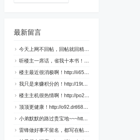
最新留言
今天上网不回帖，回帖就回精华帖！http://1aky9.bjkylp.com/
听楼主一席话，省我十本书！http://csi70c.whhongri.com/
楼主最近很消极啊！http://ii65v.loveho.net/
我只是来赚积分的！http://19tk.hlnrg.com/
楼主主机很热情啊！http://po2.bbmpg.com/
顶顶更健康！http://o92.drtl688.com/
小弟默默的路过贵宝地~~~http://bztn9s.dlqyt.com/
雷锋做好事不留名，都写在帖子里！http://4tge4.drtl688.com/