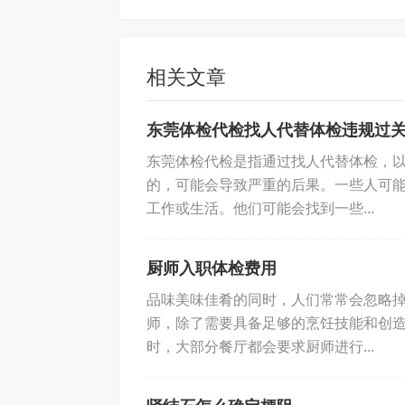
心脏疾病已经成为许多人的健康隐患。
和定期体检。如果您有以上提到的五个
相关文章
施。
标签:
心脏不好的人往往有五个特征
东莞体检代检找人代替体检违规过
东莞体检代检是指通过找人代替体检，
的，可能会导致严重的后果。一些人可
工作或生活。他们可能会找到一些...
厨师入职体检费用
品味美味佳肴的同时，人们常常会忽略
师，除了需要具备足够的烹饪技能和创
时，大部分餐厅都会要求厨师进行...