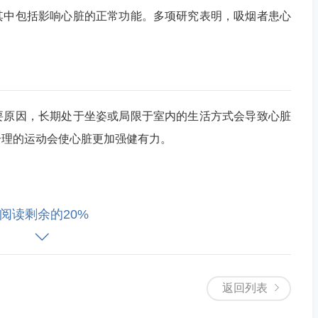
其中包括影响心脏的正常功能。多项研究表明，吸烟者患心
。
要原因，长期处于坐姿或局限于室内的生活方式会导致心脏
合理的运动会使心脏更加强健有力。
起的不良后果。这些变化可能是通过血管中的阻塞、炎症、
阅读剩余的20%
生组织的数据，心脏疾病以及与之相关的疾病是全球死亡的
返回列表