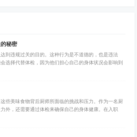
预防心脏疾病的最佳方法是保持健康饮食、适度运动、戒烟
特征中的任何一个，请尽早联系您的医生以采取适当的措
关的秘密
以达到违规过关的目的。这种行为是不道德的，也是违法
能会选择代替体检，因为他们担心自己的身体状况会影响到
掉这些美味食物背后厨师所面临的挑战和压力。作为一名厨
造力外，还需要通过体检来确保自己的身体健康。在入职