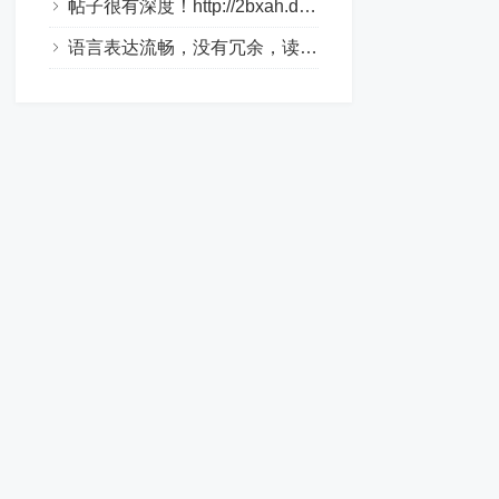
帖子很有深度！http://2bxah.dlqyt.com/
语言表达流畅，没有冗余，读起来很舒服。http://xo310.drtl688.com/