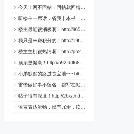
今天上网不回帖，回帖就回精华帖！http://1aky9.bjkylp.com/
听楼主一席话，省我十本书！http://csi70c.whhongri.com/
楼主最近很消极啊！http://ii65v.loveho.net/
我只是来赚积分的！http://19tk.hlnrg.com/
楼主主机很热情啊！http://po2.bbmpg.com/
顶顶更健康！http://o92.drtl688.com/
小弟默默的路过贵宝地~~~http://bztn9s.dlqyt.com/
雷锋做好事不留名，都写在帖子里！http://4tge4.drtl688.com/
帖子很有深度！http://2bxah.dlqyt.com/
语言表达流畅，没有冗余，读起来很舒服。http://xo310.drtl688.com/