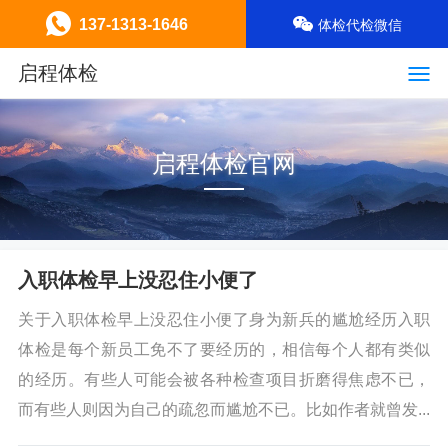
137-1313-1646
体检代检微信
启程体检
启程体检官网
入职体检早上没忍住小便了
关于入职体检早上没忍住小便了身为新兵的尴尬经历入职
体检是每个新员工免不了要经历的，相信每个人都有类似
的经历。有些人可能会被各种检查项目折磨得焦虑不已，
而有些人则因为自己的疏忽而尴尬不已。比如作者就曾发...